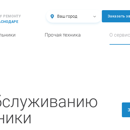
Ваш город
Заказать з
У РЕМОНТУ
АСНОДАРЕ
льники
Прочая техника
О серви
обслуживанию
ники