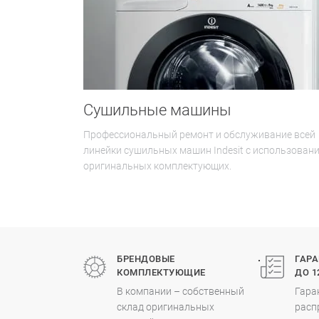
Сушильные машины
Профессиональный ремонт и обслуживание всей
линейки сушильных машин Indesit с использован
оригинальных комплектующих.
.
БРЕНДОВЫЕ
ГАР
КОМПЛЕКТУЮЩИЕ
ДО 1
В компании – собственный
Гара
склад оригинальных
расп