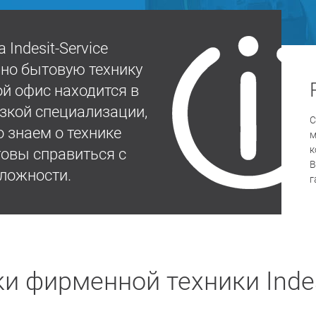
Indesit-Service
но бытовую технику
ой офис находится в
узкой специализации,
С
 знаем о технике
м
к
отовы справиться с
В
ложности.
г
и фирменной техники Indes