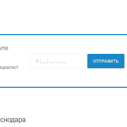
ите
ОТПРАВИТЬ
ециалист
аснодара