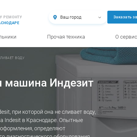
Ваш город
Заказать з
У РЕМОНТУ
АСНОДАРЕ
льники
Прочая техника
О серви
СЛИВАЕТ ВОДУ
я машина Индезит
it, при которой она не сливает воду,
 Indesit в Краснодаре. Опытные
е оформления, определяют
о диагностического оборудования.