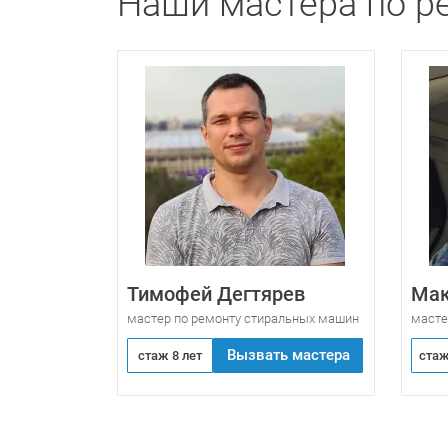
Наши мастера по р
Тимофей Дегтярев
Мак
мастер по ремонту стиральных машин
масте
Вызвать мастера
стаж 8 лет
стаж