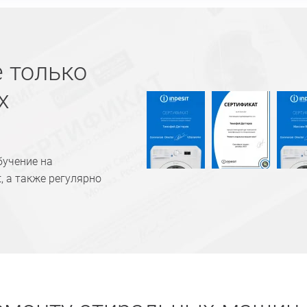
 только
х
бучение на
, а также регулярно