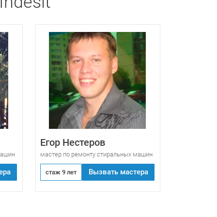
ndesit
Егор Нестеров
машин
мастер по ремонту стиральных машин
ера
Вызвать мастера
стаж 9 лет