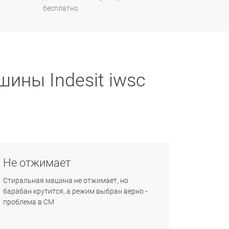
бесплатно
ины Indesit iwsc
Не отжимает
Стиральная машина не отжимает, но
барабан крутится, а режим выбран верно -
проблема в СМ