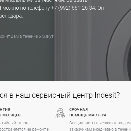
М можно по телефону
+7 (992) 661-26-34
. Он
аснодара.
онит Вам в течение 5 минут
 в наш сервисный центр Indesit?
АНТИЯ
СРОЧНАЯ
2 МЕСЯЦЕВ
ПОМОЩЬ МАСТЕРА
нтийный талон
Специалисты выезжают на дом
ространяется на ремонт и
заказчикам ежедневно в течени