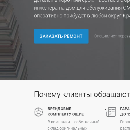
инженера на дом для обслуживания С
оперативно прибудет в любой округ Кр
ЗАКАЗАТЬ РЕМОНТ
Специалист перезв
Почему клиенты обращаются
.
БРЕНДОВЫЕ
ГАР
КОМПЛЕКТУЮЩИЕ
ДО 1
В компании – собственный
Гара
склад оригинальных
расп