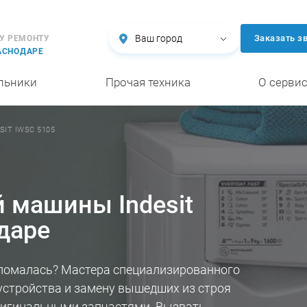
Ваш город
Заказать з
У РЕМОНТУ
АСНОДАРЕ
льники
Прочая техника
О серви
SIT IWSC 5105
 машины Indesit
даре
 сломалась? Мастера специализированного
устройства и замену вышедших из строя
оригинальными запчастями. Вызвать