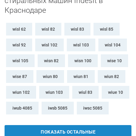
стиральных машин Indesit в
Краснодаре
wisl 62
wisl 82
wisl 83
wisl 85
wisl 92
wisl 102
wisl 103
wisl 104
wisl 105
wisn 82
wisn 100
wise 10
wise 87
wiun 80
wiun 81
wiun 82
wiun 102
wiun 103
wiul 83
wiue 10
iwub 4085
iwsb 5085
iwsc 5085
ПОКАЗАТЬ ОСТАЛЬНЫЕ